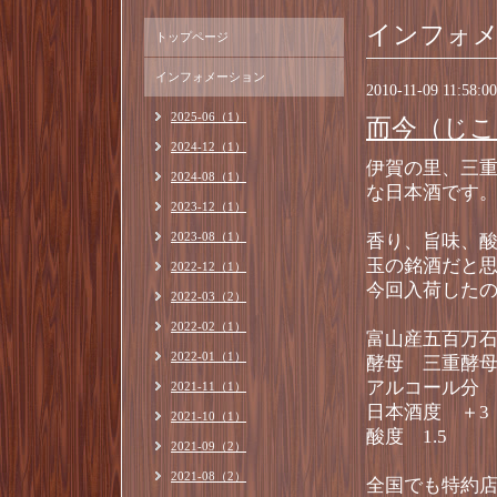
インフォ
トップページ
インフォメーション
2010-11-09 11:58:00
2025-06（1）
而今（じこ
2024-12（1）
伊賀の里、三
2024-08（1）
な日本酒です
2023-12（1）
2023-08（1）
香り、旨味、
玉の銘酒だと
2022-12（1）
今回入荷した
2022-03（2）
2022-02（1）
富山産五百万石
2022-01（1）
酵母 三重酵
アルコール分 
2021-11（1）
日本酒度 ＋3
2021-10（1）
酸度 1.5
2021-09（2）
2021-08（2）
全国でも特約