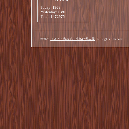
Today:
1908
Yesterday:
1391
Total:
1472975
©2026
ＪＡＺＺ呑み処 小体な呑み屋
. All Rights Reserved.