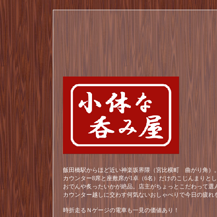
飯田橋駅からほど近い神楽坂界隈（宮比横町 曲がり角）。
カウンター8席と座敷席が1卓（6名）だけのこじんまりと
おでんや炙ったいかが絶品。店主がちょっとこだわって選
カウンター越しに交わす何気ないおしゃべりで今日の疲れ
時折走るＮゲージの電車も一見の価値あり！