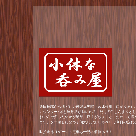
飯田橋駅からほど近い神楽坂界隈（宮比横町 曲がり角）。
カウンター8席と座敷席が1卓（6名）だけのこじんまりと
おでんや炙ったいかが絶品。店主がちょっとこだわって選
カウンター越しに交わす何気ないおしゃべりで今日の疲れ
時折走るＮゲージの電車も一見の価値あり！