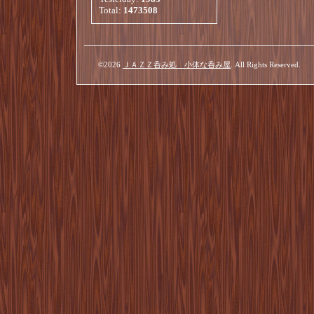
Total:
1473508
©2026
ＪＡＺＺ呑み処 小体な呑み屋
. All Rights Reserved.