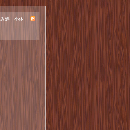
呑み処 小体