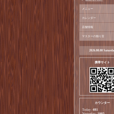
メニュー
カレンダー
店舗情報
マスターの独り言
2026.08.08 Saturd
携帯サイト
カウンター
Today:
481
Yesterday:
1985