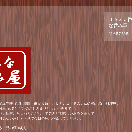
ＪＡＺＺ
な呑み屋
03-6457-5865
楽坂界隈（宮比横町 曲がり角）。ＬＰレコードのＪazzが流れる小料理屋。
が1卓（6名）だけのこじんまりとした呑み屋です。
品。店主がちょっとこだわって選んだ美味しいお酒を囲んで、
何気ないおしゃべりで今日の疲れを癒してください。
も一見の価値あり！