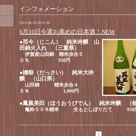
インフォメーション
2013-06-10 18:07:00
6月10日今週お薦めの日本酒！NEW
●而今（じこん） 純米吟醸 山
田錦火入れ （三重県）
伊賀産山田錦 精米歩合５
０％ 950円
●獺祭（だっさい） 純米大吟
醸 （山口県）
山田錦 精米歩合４
５％ 1,000円
●鳳凰美田（ほうおうびでん） 純米吟醸 （
亀粋５０％精米 生もとしぼりたて 950
1