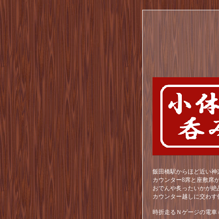
飯田橋駅からほど近い神
カウンター8席と座敷席
おでんや炙ったいかが絶
カウンター越しに交わす
時折走るＮゲージの電車