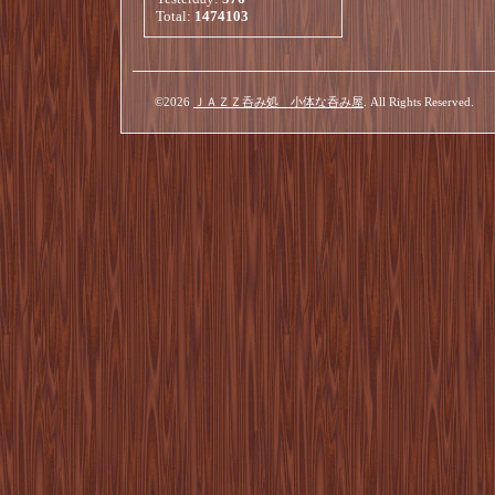
Total:
1474103
©2026
ＪＡＺＺ呑み処 小体な呑み屋
. All Rights Reserved.