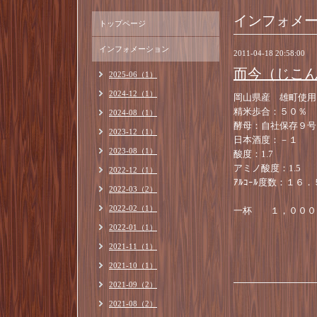
インフォメ
トップページ
インフォメーション
2011-04-18 20:58:00
而今（じこ
2025-06（1）
2024-12（1）
岡山県産 雄町使用
精米歩合：５０％
2024-08（1）
酵母：自社保存９号
2023-12（1）
日本酒度：－１
2023-08（1）
酸度：1.7
アミノ酸度：1.5
2022-12（1）
ｱﾙｺｰﾙ度数：１６．
2022-03（2）
2022-02（1）
一杯 １，０００
2022-01（1）
2021-11（1）
2021-10（1）
2021-09（2）
2021-08（2）