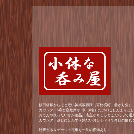
飯田橋駅からほど近い神楽坂界隈（宮比横町 曲がり角）。
カウンター8席と座敷席が1卓（6名）だけのこじんまりと
おでんや炙ったいかが絶品。店主がちょっとこだわって選
カウンター越しに交わす何気ないおしゃべりで今日の疲れ
時折走るＮゲージの電車も一見の価値あり！