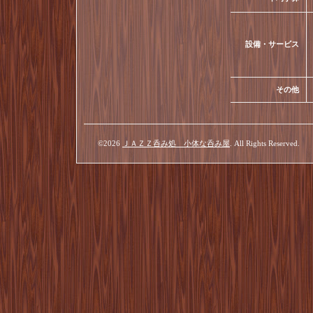
設備・サービス
その他
©2026
ＪＡＺＺ呑み処 小体な呑み屋
. All Rights Reserved.