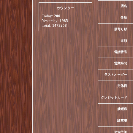
店名
カウンター
Today:
206
住所
Yesterday:
1985
Total:
1473258
最寄り駅
道順
電話番号
営業時間
ラストオーダー
定休日
クレジットカード
禁煙席
駐車場
平均予算