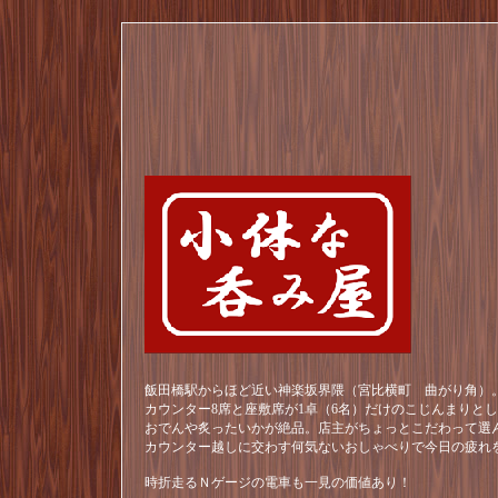
飯田橋駅からほど近い神楽坂界隈（宮比横町 曲がり角）。
カウンター8席と座敷席が1卓（6名）だけのこじんまりと
おでんや炙ったいかが絶品。店主がちょっとこだわって選
カウンター越しに交わす何気ないおしゃべりで今日の疲れ
時折走るＮゲージの電車も一見の価値あり！