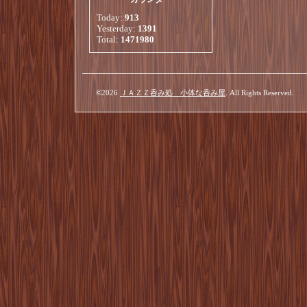
Today:
913
Yesterday:
1391
Total:
1471980
©2026
ＪＡＺＺ呑み処 小体な呑み屋
. All Rights Reserved.