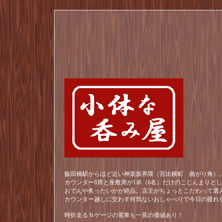
飯田橋駅からほど近い神楽坂界隈（宮比横町 曲がり角）。
カウンター8席と座敷席が1卓（6名）だけのこじんまりと
おでんや炙ったいかが絶品。店主がちょっとこだわって選
カウンター越しに交わす何気ないおしゃべりで今日の疲れ
時折走るＮゲージの電車も一見の価値あり！