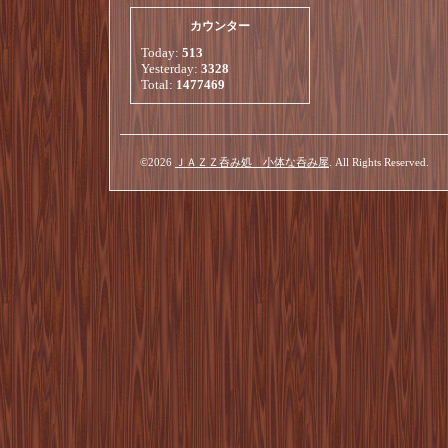
カウンター
Today:
513
Yesterday:
3328
Total:
1477469
©2026
ＪＡＺＺ呑み処 小体な呑み屋
. All Rights Reserved.