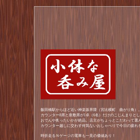
飯田橋駅からほど近い神楽坂界隈（宮比横町 曲がり角）。
カウンター8席と座敷席が1卓（6名）だけのこじんまりと
おでんや炙ったいかが絶品。店主がちょっとこだわって選
カウンター越しに交わす何気ないおしゃべりで今日の疲れ
時折走るＮゲージの電車も一見の価値あり！