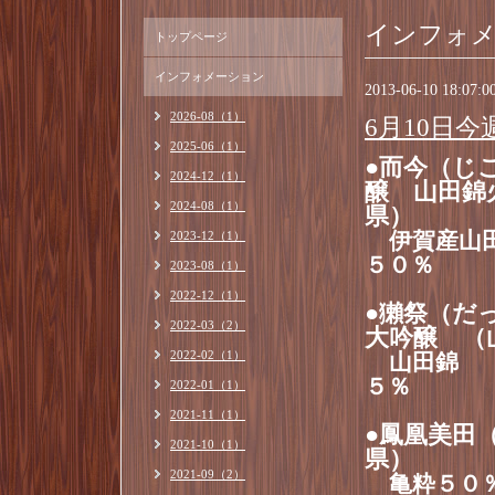
インフォ
トップページ
インフォメーション
2013-06-10 18:07:0
2026-08（1）
6月10日
2025-06（1）
●而今（じ
2024-12（1）
醸 山田錦
2024-08（1）
県）
2023-12（1）
伊賀産山
５０％
2023-08（1）
2022-12（1）
●獺祭（だ
2022-03（2）
大吟醸 （
2022-02（1）
山田錦
５％ 1
2022-01（1）
2021-11（1）
●鳳凰美田
2021-10（1）
県）
2021-09（2）
亀粋５