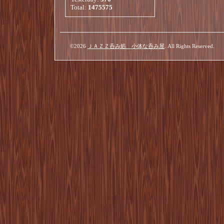
Total:
1475575
©2026
ＪＡＺＺ呑み処 小体な呑み屋
. All Rights Reserved.