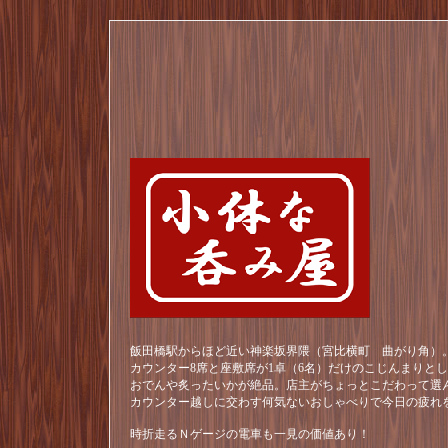
飯田橋駅からほど近い神楽坂界隈（宮比横町 曲がり角）。
カウンター8席と座敷席が1卓（6名）だけのこじんまりと
おでんや炙ったいかが絶品。店主がちょっとこだわって選
カウンター越しに交わす何気ないおしゃべりで今日の疲れ
時折走るＮゲージの電車も一見の価値あり！