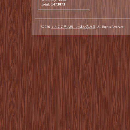
Total:
1473073
©2026
ＪＡＺＺ呑み処 小体な呑み屋
. All Rights Reserved.