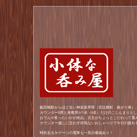
飯田橋駅からほど近い神楽坂界隈（宮比横町 曲がり角）。
カウンター8席と座敷席が1卓（6名）だけのこじんまりと
おでんや炙ったいかが絶品。店主がちょっとこだわって選
カウンター越しに交わす何気ないおしゃべりで今日の疲れ
時折走るＮゲージの電車も一見の価値あり！