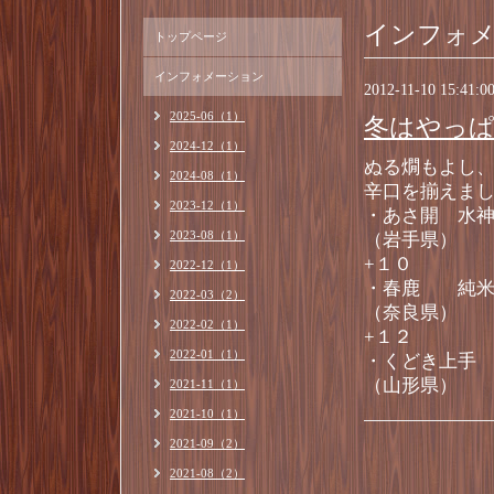
インフォ
トップページ
インフォメーション
2012-11-10 15:41:0
2025-06（1）
冬はやっぱ
2024-12（1）
ぬる燗もよし
2024-08（1）
辛口を揃えま
2023-12（1）
・あさ開 水
2023-08（1）
（岩手県
+１０ 
2022-12（1）
・春鹿 純
2022-03（2）
（奈良県
2022-02（1）
+１２ 
2022-01（1）
・くどき上
（山形県
2021-11（1）
2021-10（1）
2021-09（2）
2021-08（2）