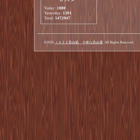
Today:
1880
Yesterday:
1391
Total:
1472947
©2026
ＪＡＺＺ呑み処 小体な呑み屋
. All Rights Reserved.