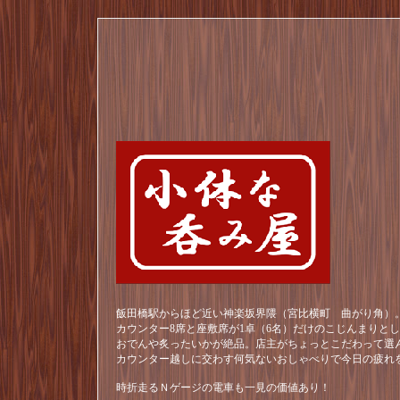
飯田橋駅からほど近い神楽坂界隈（宮比横町 曲がり角）。
カウンター8席と座敷席が1卓（6名）だけのこじんまりと
おでんや炙ったいかが絶品。店主がちょっとこだわって選
カウンター越しに交わす何気ないおしゃべりで今日の疲れ
時折走るＮゲージの電車も一見の価値あり！