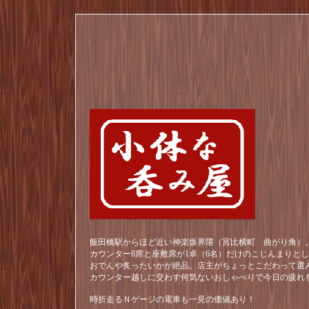
飯田橋駅からほど近い神楽坂界隈（宮比横町 曲がり角）。
カウンター8席と座敷席が1卓（6名）だけのこじんまりと
おでんや炙ったいかが絶品。店主がちょっとこだわって選
カウンター越しに交わす何気ないおしゃべりで今日の疲れ
時折走るＮゲージの電車も一見の価値あり！