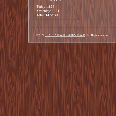
Today:
1876
Yesterday:
1391
Total:
1472943
©2026
ＪＡＺＺ呑み処 小体な呑み屋
. All Rights Reserved.