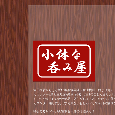
飯田橋駅からほど近い神楽坂界隈（宮比横町 曲がり角）。
カウンター8席と座敷席が1卓（6名）だけのこじんまりと
おでんや炙ったいかが絶品。店主がちょっとこだわって選
カウンター越しに交わす何気ないおしゃべりで今日の疲れ
時折走るＮゲージの電車も一見の価値あり！