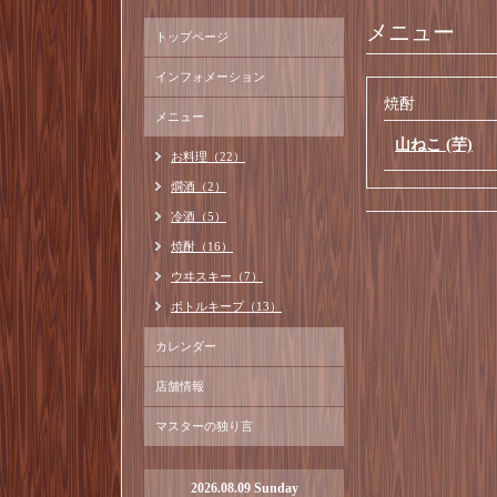
メニュー
トップページ
インフォメーション
焼酎
メニュー
山ねこ (芋)
お料理（22）
燗酒（2）
冷酒（5）
焼酎（16）
ウヰスキー（7）
ボトルキープ（13）
カレンダー
店舗情報
マスターの独り言
2026.08.09 Sunday