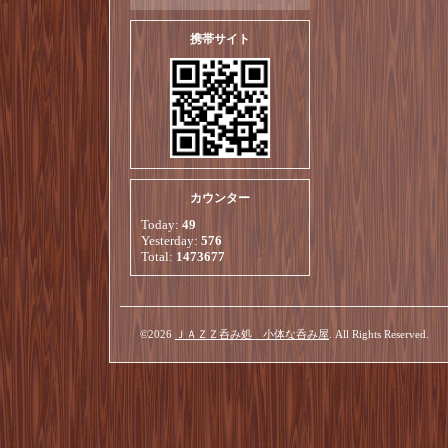
携帯サイト
カウンター
Today:
49
Yesterday:
576
Total:
1473677
©2026
ＪＡＺＺ呑み処 小体な呑み屋
. All Rights Reserved.