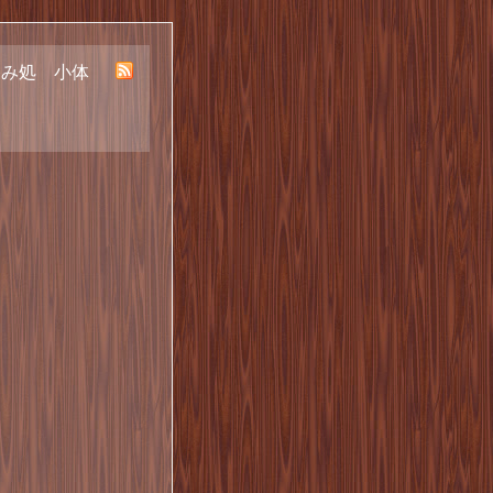
呑み処 小体