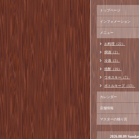
トップページ
インフォメーション
メニュー
お料理（22）
燗酒（2）
冷酒（5）
焼酎（16）
ウヰスキー（7）
ボトルキープ（13）
カレンダー
店舗情報
マスターの独り言
2026.08.09 Sunda