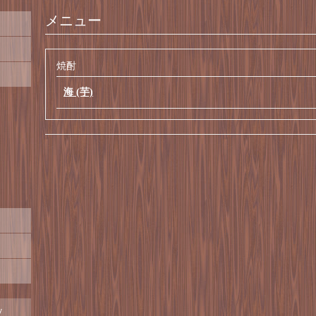
メニュー
焼酎
海 (芋)
y