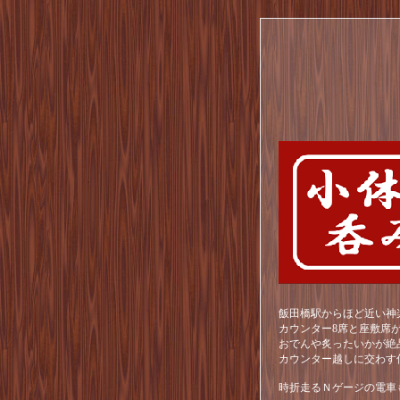
飯田橋駅からほど近い神
カウンター8席と座敷席
おでんや炙ったいかが絶
カウンター越しに交わす
時折走るＮゲージの電車