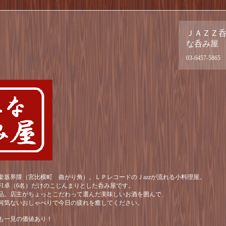
ＪＡＺＺ
な呑み屋
03-6457-5865
楽坂界隈（宮比横町 曲がり角）。ＬＰレコードのＪazzが流れる小料理屋。
が1卓（6名）だけのこじんまりとした呑み屋です。
品。店主がちょっとこだわって選んだ美味しいお酒を囲んで、
何気ないおしゃべりで今日の疲れを癒してください。
も一見の価値あり！