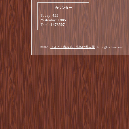
カウンター
Today:
455
Yesterday:
1985
Total:
1473507
©2026
ＪＡＺＺ呑み処 小体な呑み屋
. All Rights Reserved.