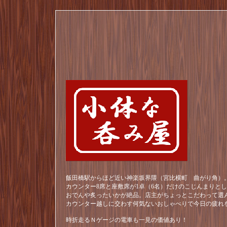
飯田橋駅からほど近い神楽坂界隈（宮比横町 曲がり角）。
カウンター8席と座敷席が1卓（6名）だけのこじんまりと
おでんや炙ったいかが絶品。店主がちょっとこだわって選
カウンター越しに交わす何気ないおしゃべりで今日の疲れ
時折走るＮゲージの電車も一見の価値あり！