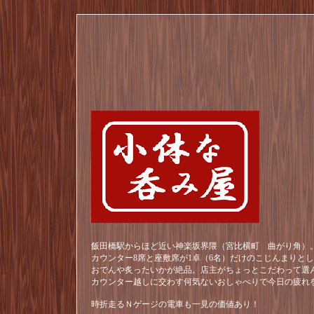
飯田橋駅からほど近い神楽坂界隈（宮比横町 曲がり角）。
カウンター8席と座敷席が1卓（6名）だけのこじんまりと
おでんや炙ったいかが絶品。店主がちょっとこだわって選
カウンター越しに交わす何気ないおしゃべりで今日の疲れ
時折走るＮゲージの電車も一見の価値あり！