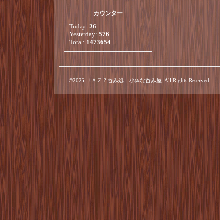
カウンター
Today:
26
Yesterday:
576
Total:
1473654
©2026
ＪＡＺＺ呑み処 小体な呑み屋
. All Rights Reserved.