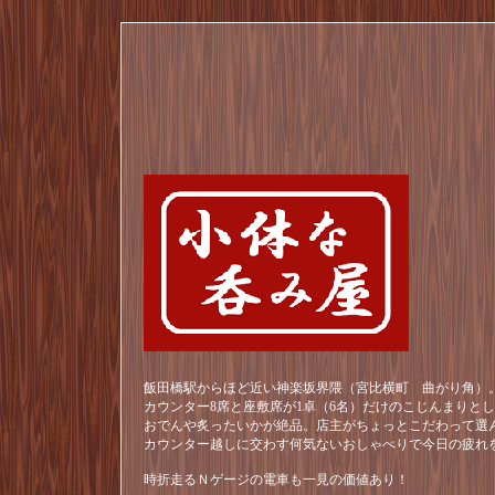
飯田橋駅からほど近い神楽坂界隈（宮比横町 曲がり角）。
カウンター8席と座敷席が1卓（6名）だけのこじんまりと
おでんや炙ったいかが絶品。店主がちょっとこだわって選
カウンター越しに交わす何気ないおしゃべりで今日の疲れ
時折走るＮゲージの電車も一見の価値あり！