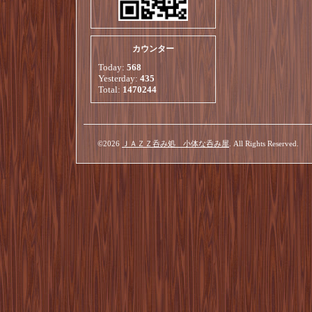
カウンター
Today:
568
Yesterday:
435
Total:
1470244
©2026
ＪＡＺＺ呑み処 小体な呑み屋
. All Rights Reserved.