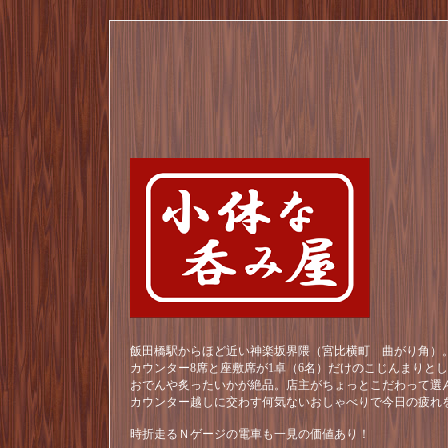
飯田橋駅からほど近い神楽坂界隈（宮比横町 曲がり角）。
カウンター8席と座敷席が1卓（6名）だけのこじんまりと
おでんや炙ったいかが絶品。店主がちょっとこだわって選
カウンター越しに交わす何気ないおしゃべりで今日の疲れ
時折走るＮゲージの電車も一見の価値あり！