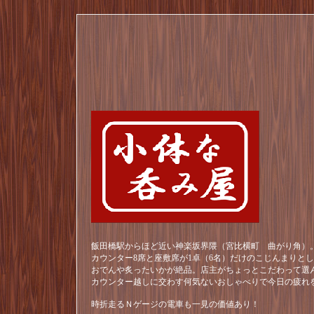
飯田橋駅からほど近い神楽坂界隈（宮比横町 曲がり角）。
カウンター8席と座敷席が1卓（6名）だけのこじんまりと
おでんや炙ったいかが絶品。店主がちょっとこだわって選
カウンター越しに交わす何気ないおしゃべりで今日の疲れ
時折走るＮゲージの電車も一見の価値あり！