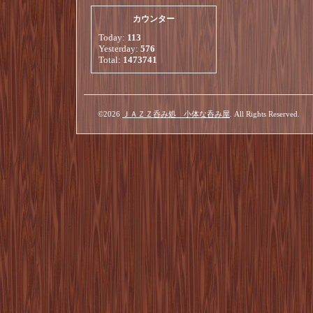
カウンター
Today:
113
Yesterday:
576
Total:
1473741
©2026
ＪＡＺＺ呑み処 小体な呑み屋
. All Rights Reserved.