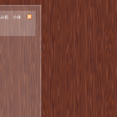
呑み処 小体