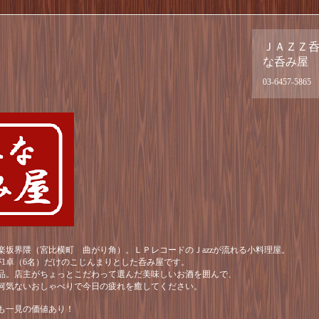
ＪＡＺＺ
な呑み屋
03-6457-5865
楽坂界隈（宮比横町 曲がり角）。ＬＰレコードのＪazzが流れる小料理屋。
が1卓（6名）だけのこじんまりとした呑み屋です。
品。店主がちょっとこだわって選んだ美味しいお酒を囲んで、
何気ないおしゃべりで今日の疲れを癒してください。
も一見の価値あり！