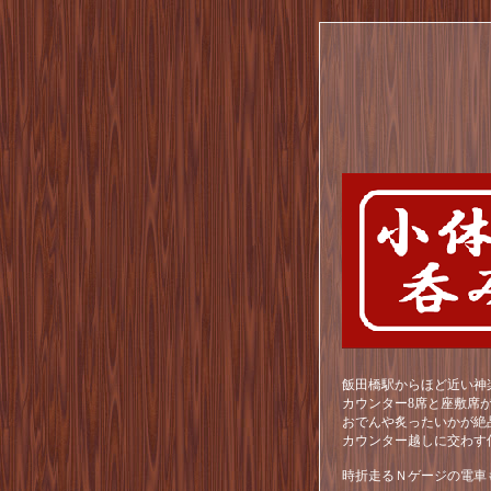
飯田橋駅からほど近い神
カウンター8席と座敷席
おでんや炙ったいかが絶
カウンター越しに交わす
時折走るＮゲージの電車