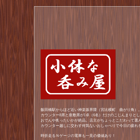
飯田橋駅からほど近い神楽坂界隈（宮比横町 曲がり角）。
カウンター8席と座敷席が1卓（6名）だけのこじんまりと
おでんや炙ったいかが絶品。店主がちょっとこだわって選
カウンター越しに交わす何気ないおしゃべりで今日の疲れ
時折走るＮゲージの電車も一見の価値あり！