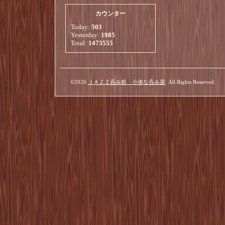
カウンター
Today:
503
Yesterday:
1985
Total:
1473555
©2026
ＪＡＺＺ呑み処 小体な呑み屋
. All Rights Reserved.