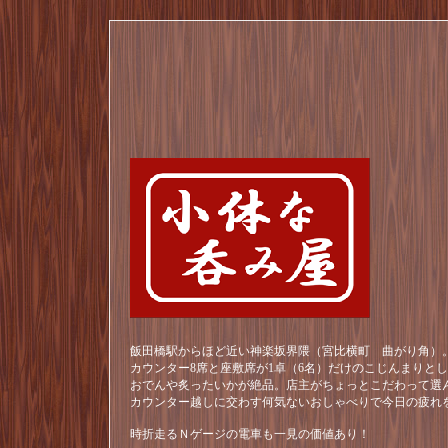
飯田橋駅からほど近い神楽坂界隈（宮比横町 曲がり角）。
カウンター8席と座敷席が1卓（6名）だけのこじんまりと
おでんや炙ったいかが絶品。店主がちょっとこだわって選
カウンター越しに交わす何気ないおしゃべりで今日の疲れ
時折走るＮゲージの電車も一見の価値あり！