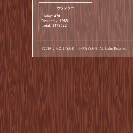
カウンター
Today:
470
Yesterday:
1985
Total:
1473522
©2026
ＪＡＺＺ呑み処 小体な呑み屋
. All Rights Reserved.