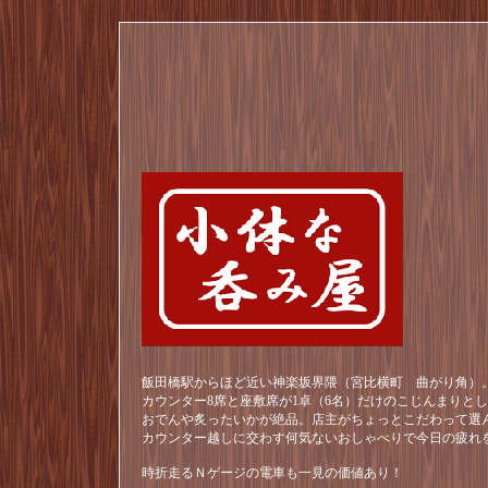
飯田橋駅からほど近い神楽坂界隈（宮比横町 曲がり角）。
カウンター8席と座敷席が1卓（6名）だけのこじんまりと
おでんや炙ったいかが絶品。店主がちょっとこだわって選
カウンター越しに交わす何気ないおしゃべりで今日の疲れ
時折走るＮゲージの電車も一見の価値あり！