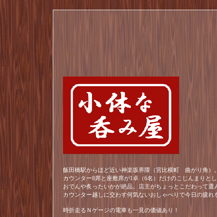
飯田橋駅からほど近い神楽坂界隈（宮比横町 曲がり角）。
カウンター8席と座敷席が1卓（6名）だけのこじんまりと
おでんや炙ったいかが絶品。店主がちょっとこだわって選
カウンター越しに交わす何気ないおしゃべりで今日の疲れ
時折走るＮゲージの電車も一見の価値あり！