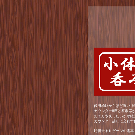
飯田橋駅からほど近い神
カウンター8席と座敷席
おでんや炙ったいかが絶
カウンター越しに交わす
時折走るＮゲージの電車