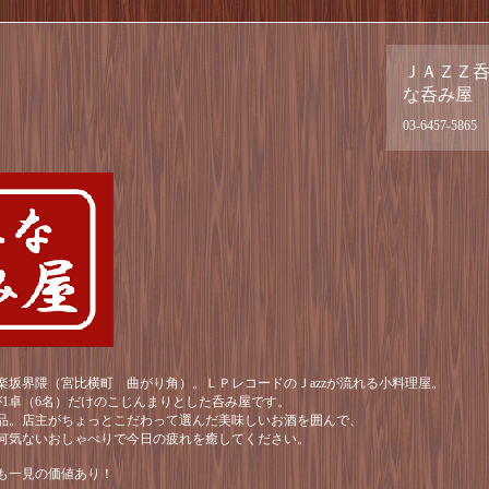
ＪＡＺＺ
な呑み屋
03-6457-5865
楽坂界隈（宮比横町 曲がり角）。ＬＰレコードのＪazzが流れる小料理屋。
が1卓（6名）だけのこじんまりとした呑み屋です。
品。店主がちょっとこだわって選んだ美味しいお酒を囲んで、
何気ないおしゃべりで今日の疲れを癒してください。
も一見の価値あり！