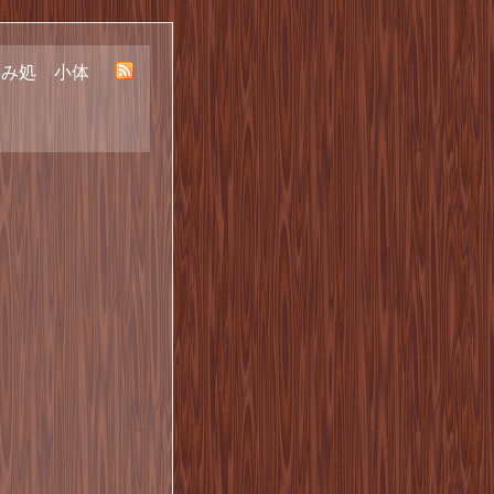
呑み処 小体