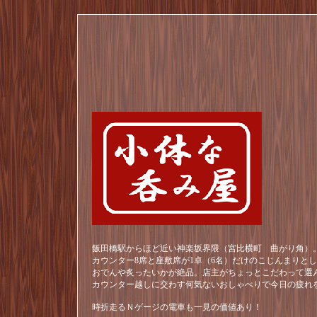
飯田橋駅からほど近い神楽坂界隈（宮比横町 曲がり角）。
カウンター8席と座敷席が1卓（6名）だけのこじんまりと
おでんや炙ったいかが絶品。店主がちょっとこだわって選
カウンター越しに交わす何気ないおしゃべりで今日の疲れ
時折走るＮゲージの電車も一見の価値あり！