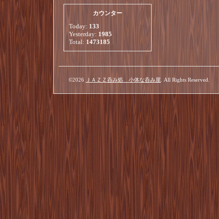
カウンター
Today:
133
Yesterday:
1985
Total:
1473185
©2026
ＪＡＺＺ呑み処 小体な呑み屋
. All Rights Reserved.