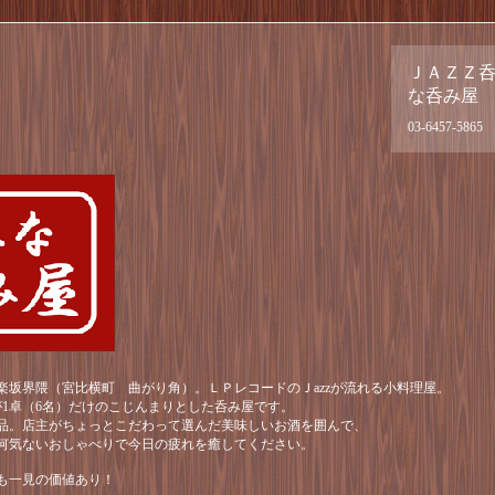
ＪＡＺＺ
な呑み屋
03-6457-5865
楽坂界隈（宮比横町 曲がり角）。ＬＰレコードのＪazzが流れる小料理屋。
が1卓（6名）だけのこじんまりとした呑み屋です。
品。店主がちょっとこだわって選んだ美味しいお酒を囲んで、
何気ないおしゃべりで今日の疲れを癒してください。
も一見の価値あり！