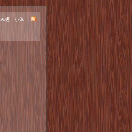
呑み処 小体