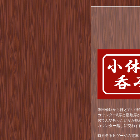
飯田橋駅からほど近い神
カウンター8席と座敷席
おでんや炙ったいかが絶
カウンター越しに交わす
時折走るＮゲージの電車