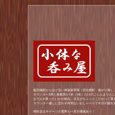
飯田橋駅からほど近い神楽坂界隈（宮比横町 曲がり角）。
カウンター8席と座敷席が1卓（6名）だけのこじんまりと
おでんや炙ったいかが絶品。店主がちょっとこだわって選
カウンター越しに交わす何気ないおしゃべりで今日の疲れ
時折走るＮゲージの電車も一見の価値あり！