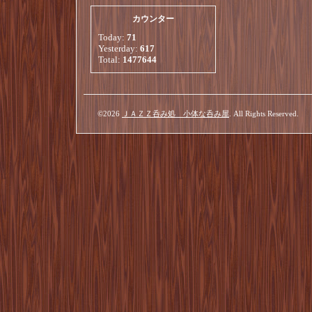
カウンター
Today:
71
Yesterday:
617
Total:
1477644
©2026
ＪＡＺＺ呑み処 小体な呑み屋
. All Rights Reserved.