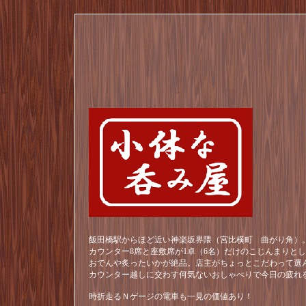
飯田橋駅からほど近い神楽坂界隈（宮比横町 曲がり角）。
カウンター8席と座敷席が1卓（6名）だけのこじんまりと
おでんや炙ったいかが絶品。店主がちょっとこだわって選
カウンター越しに交わす何気ないおしゃべりで今日の疲れ
時折走るＮゲージの電車も一見の価値あり！