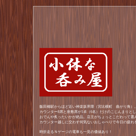
飯田橋駅からほど近い神楽坂界隈（宮比横町 曲がり角）。
カウンター8席と座敷席が1卓（6名）だけのこじんまりと
おでんや炙ったいかが絶品。店主がちょっとこだわって選
カウンター越しに交わす何気ないおしゃべりで今日の疲れ
時折走るＮゲージの電車も一見の価値あり！