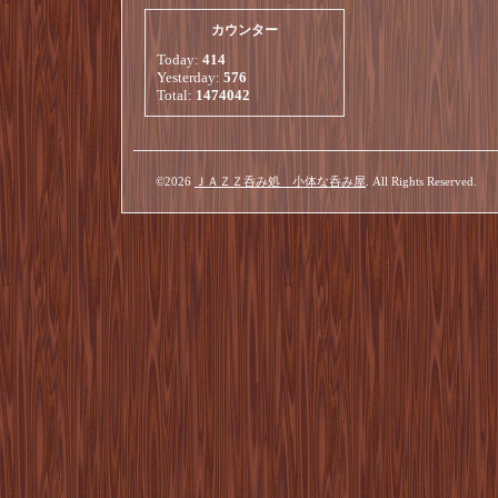
カウンター
Today:
414
Yesterday:
576
Total:
1474042
©2026
ＪＡＺＺ呑み処 小体な呑み屋
. All Rights Reserved.