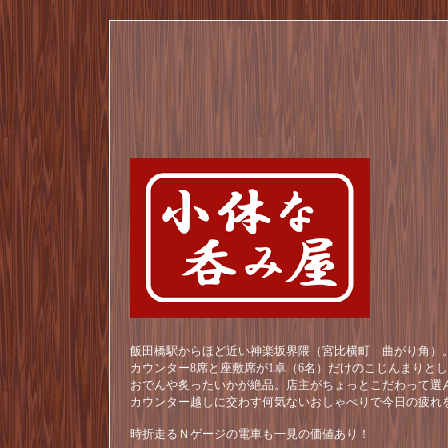
飯田橋駅からほど近い神楽坂界隈（宮比横町 曲がり角）。
カウンター8席と座敷席が1卓（6名）だけのこじんまりと
おでんや炙ったいかが絶品。店主がちょっとこだわって選
カウンター越しに交わす何気ないおしゃべりで今日の疲れ
時折走るＮゲージの電車も一見の価値あり！