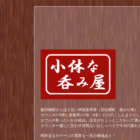
飯田橋駅からほど近い神楽坂界隈（宮比横町 曲がり角）。
カウンター8席と座敷席が1卓（6名）だけのこじんまりと
おでんや炙ったいかが絶品。店主がちょっとこだわって選
カウンター越しに交わす何気ないおしゃべりで今日の疲れ
時折走るＮゲージの電車も一見の価値あり！