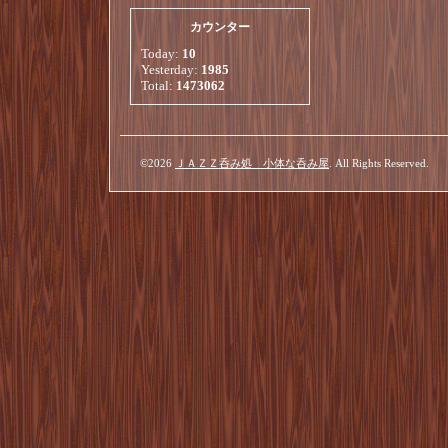
カウンター
Today:
10
Yesterday:
1985
Total:
1473062
©2026
ＪＡＺＺ呑み処 小体な呑み屋
. All Rights Reserved.