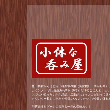
飯田橋駅からほど近い神楽坂界隈（宮比横町 曲がり角）。
カウンター8席と座敷席が1卓（6名）だけのこじんまりと
おでんや炙ったいかが絶品。店主がちょっとこだわって選
カウンター越しに交わす何気ないおしゃべりで今日の疲れ
時折走るＮゲージの電車も一見の価値あり！