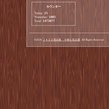
カウンター
Today:
25
Yesterday:
1985
Total:
1473077
©2026
ＪＡＺＺ呑み処 小体な呑み屋
. All Rights Reserved.