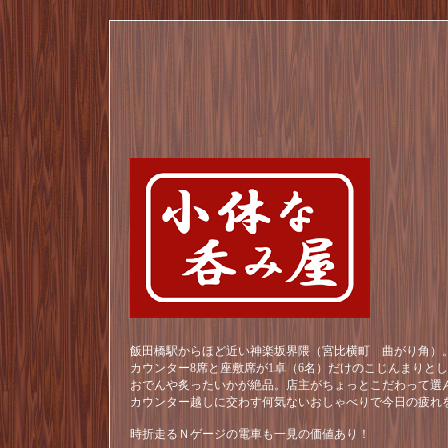
飯田橋駅からほど近い神楽坂界隈（宮比横町 曲がり角）。
カウンター8席と座敷席が1卓（6名）だけのこじんまりと
おでんや炙ったいかが絶品。店主がちょっとこだわって選
カウンター越しに交わす何気ないおしゃべりで今日の疲れ
時折走るＮゲージの電車も一見の価値あり！