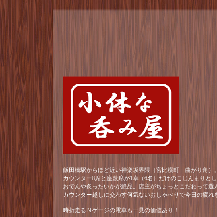
飯田橋駅からほど近い神楽坂界隈（宮比横町 曲がり角）。
カウンター8席と座敷席が1卓（6名）だけのこじんまりと
おでんや炙ったいかが絶品。店主がちょっとこだわって選
カウンター越しに交わす何気ないおしゃべりで今日の疲れ
時折走るＮゲージの電車も一見の価値あり！