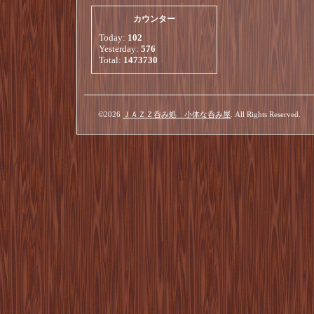
カウンター
Today:
102
Yesterday:
576
Total:
1473730
©2026
ＪＡＺＺ呑み処 小体な呑み屋
. All Rights Reserved.