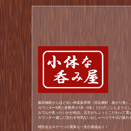
飯田橋駅からほど近い神楽坂界隈（宮比横町 曲がり角）。
カウンター8席と座敷席が1卓（6名）だけのこじんまりと
おでんや炙ったいかが絶品。店主がちょっとこだわって選
カウンター越しに交わす何気ないおしゃべりで今日の疲れ
時折走るＮゲージの電車も一見の価値あり！