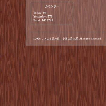
カウンター
Today:
94
Yesterday:
576
Total:
1473722
©2026
ＪＡＺＺ呑み処 小体な呑み屋
. All Rights Reserved.