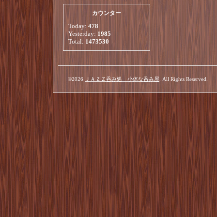
カウンター
Today:
478
Yesterday:
1985
Total:
1473530
©2026
ＪＡＺＺ呑み処 小体な呑み屋
. All Rights Reserved.