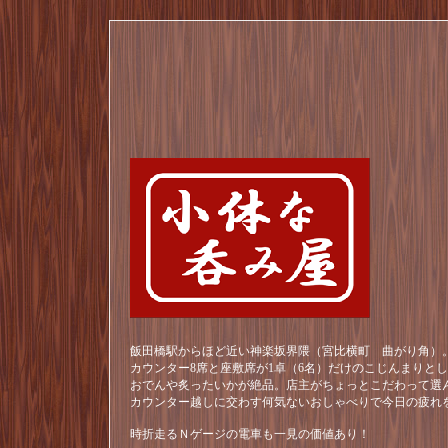
飯田橋駅からほど近い神楽坂界隈（宮比横町 曲がり角）。
カウンター8席と座敷席が1卓（6名）だけのこじんまりと
おでんや炙ったいかが絶品。店主がちょっとこだわって選
カウンター越しに交わす何気ないおしゃべりで今日の疲れ
時折走るＮゲージの電車も一見の価値あり！