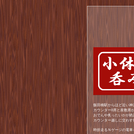
飯田橋駅からほど近い神
カウンター8席と座敷席
おでんや炙ったいかが絶
カウンター越しに交わす
時折走るＮゲージの電車