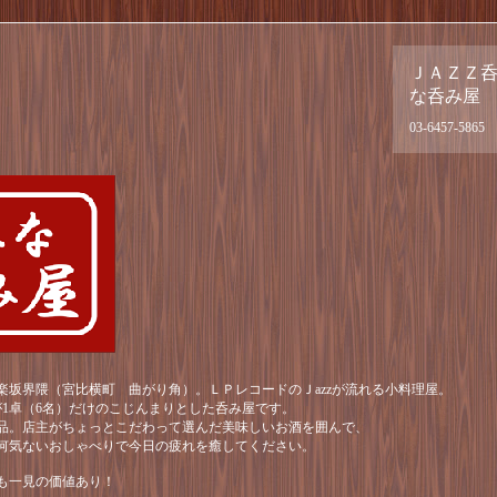
ＪＡＺＺ
な呑み屋
03-6457-5865
楽坂界隈（宮比横町 曲がり角）。ＬＰレコードのＪazzが流れる小料理屋。
が1卓（6名）だけのこじんまりとした呑み屋です。
品。店主がちょっとこだわって選んだ美味しいお酒を囲んで、
何気ないおしゃべりで今日の疲れを癒してください。
も一見の価値あり！