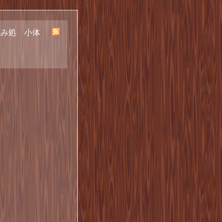
呑み処 小体