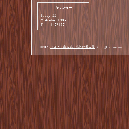
カウンター
Today:
55
Yesterday:
1985
Total:
1473107
©2026
ＪＡＺＺ呑み処 小体な呑み屋
. All Rights Reserved.