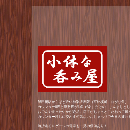
飯田橋駅からほど近い神楽坂界隈（宮比横町 曲がり角）。
カウンター8席と座敷席が1卓（6名）だけのこじんまりと
おでんや炙ったいかが絶品。店主がちょっとこだわって選
カウンター越しに交わす何気ないおしゃべりで今日の疲れ
時折走るＮゲージの電車も一見の価値あり！