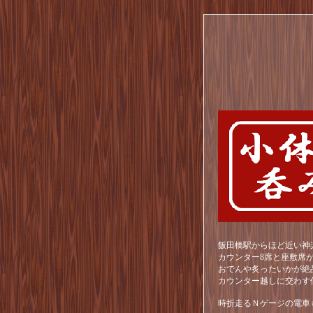
飯田橋駅からほど近い神
カウンター8席と座敷席
おでんや炙ったいかが絶
カウンター越しに交わす
時折走るＮゲージの電車