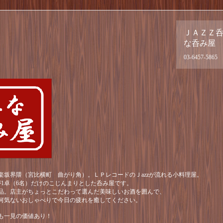
ＪＡＺＺ
な呑み屋
03-6457-5865
楽坂界隈（宮比横町 曲がり角）。ＬＰレコードのＪazzが流れる小料理屋。
が1卓（6名）だけのこじんまりとした呑み屋です。
品。店主がちょっとこだわって選んだ美味しいお酒を囲んで、
何気ないおしゃべりで今日の疲れを癒してください。
も一見の価値あり！