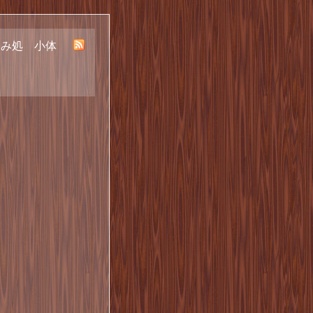
呑み処 小体