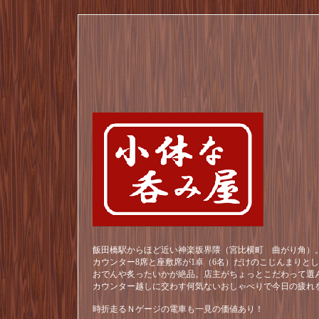
飯田橋駅からほど近い神楽坂界隈（宮比横町 曲がり角）。
カウンター8席と座敷席が1卓（6名）だけのこじんまりと
おでんや炙ったいかが絶品。店主がちょっとこだわって選
カウンター越しに交わす何気ないおしゃべりで今日の疲れ
時折走るＮゲージの電車も一見の価値あり！