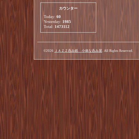
カウンター
Today:
60
Yesterday:
1985
Total:
1473112
©2026
ＪＡＺＺ呑み処 小体な呑み屋
. All Rights Reserved.