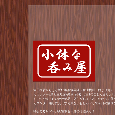
飯田橋駅からほど近い神楽坂界隈（宮比横町 曲がり角）。
カウンター8席と座敷席が1卓（6名）だけのこじんまりと
おでんや炙ったいかが絶品。店主がちょっとこだわって選
カウンター越しに交わす何気ないおしゃべりで今日の疲れ
時折走るＮゲージの電車も一見の価値あり！