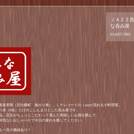
ＪＡＺＺ
な呑み屋
03-6457-5865
楽坂界隈（宮比横町 曲がり角）。ＬＰレコードのＪazzが流れる小料理屋。
が1卓（6名）だけのこじんまりとした呑み屋です。
品。店主がちょっとこだわって選んだ美味しいお酒を囲んで、
何気ないおしゃべりで今日の疲れを癒してください。
も一見の価値あり！