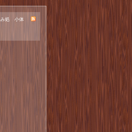
呑み処 小体