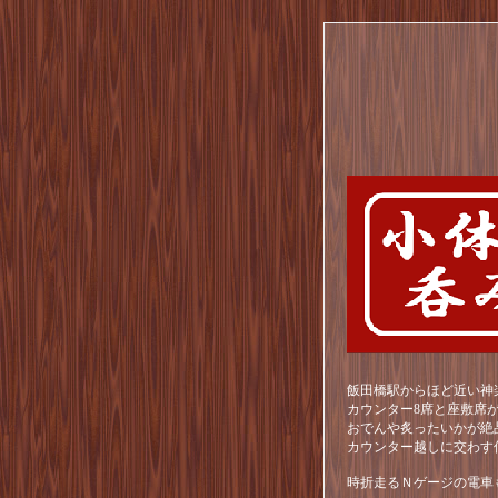
飯田橋駅からほど近い神
カウンター8席と座敷席
おでんや炙ったいかが絶
カウンター越しに交わす
時折走るＮゲージの電車