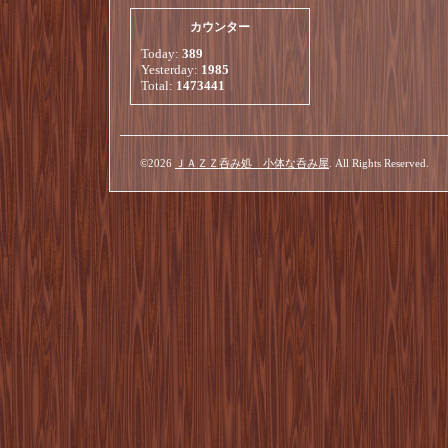
カウンター
Today:
389
Yesterday:
1985
Total:
1473441
©2026
ＪＡＺＺ呑み処 小体な呑み屋
. All Rights Reserved.