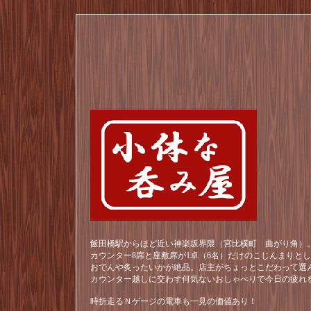
飯田橋駅からほど近い神楽坂界隈（宮比横町 曲がり角）。
カウンター8席と座敷席が1卓（6名）だけのこじんまりと
おでんや炙ったいかが絶品。店主がちょっとこだわって選
カウンター越しに交わす何気ないおしゃべりで今日の疲れ
時折走るＮゲージの電車も一見の価値あり！