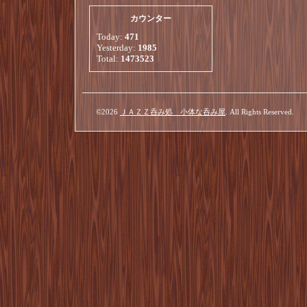
カウンター
Today:
471
Yesterday:
1985
Total:
1473523
©2026
ＪＡＺＺ呑み処 小体な呑み屋
. All Rights Reserved.