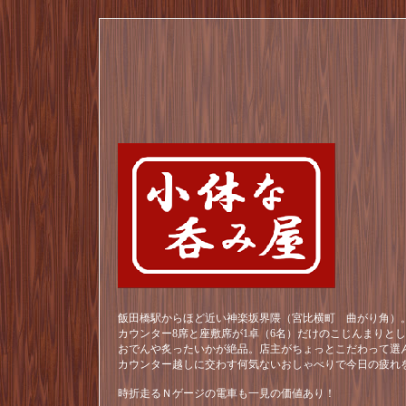
飯田橋駅からほど近い神楽坂界隈（宮比横町 曲がり角）。
カウンター8席と座敷席が1卓（6名）だけのこじんまりと
おでんや炙ったいかが絶品。店主がちょっとこだわって選
カウンター越しに交わす何気ないおしゃべりで今日の疲れ
時折走るＮゲージの電車も一見の価値あり！