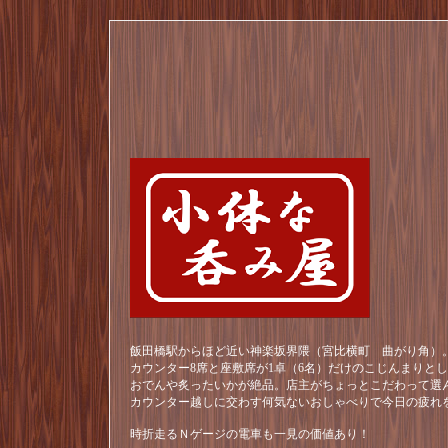
飯田橋駅からほど近い神楽坂界隈（宮比横町 曲がり角）。
カウンター8席と座敷席が1卓（6名）だけのこじんまりと
おでんや炙ったいかが絶品。店主がちょっとこだわって選
カウンター越しに交わす何気ないおしゃべりで今日の疲れ
時折走るＮゲージの電車も一見の価値あり！