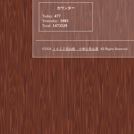
カウンター
Today:
477
Yesterday:
1985
Total:
1473529
©2026
ＪＡＺＺ呑み処 小体な呑み屋
. All Rights Reserved.