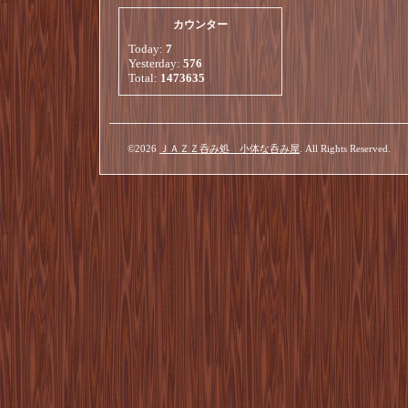
カウンター
Today:
7
Yesterday:
576
Total:
1473635
©2026
ＪＡＺＺ呑み処 小体な呑み屋
. All Rights Reserved.