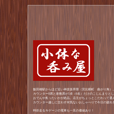
飯田橋駅からほど近い神楽坂界隈（宮比横町 曲がり角）。
カウンター8席と座敷席が1卓（6名）だけのこじんまりと
おでんや炙ったいかが絶品。店主がちょっとこだわって選
カウンター越しに交わす何気ないおしゃべりで今日の疲れ
時折走るＮゲージの電車も一見の価値あり！