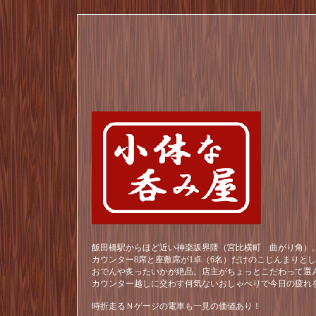
飯田橋駅からほど近い神楽坂界隈（宮比横町 曲がり角）。
カウンター8席と座敷席が1卓（6名）だけのこじんまりと
おでんや炙ったいかが絶品。店主がちょっとこだわって選
カウンター越しに交わす何気ないおしゃべりで今日の疲れ
時折走るＮゲージの電車も一見の価値あり！