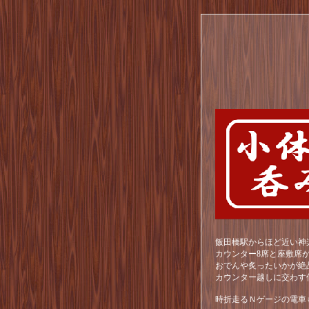
飯田橋駅からほど近い神
カウンター8席と座敷席
おでんや炙ったいかが絶
カウンター越しに交わす
時折走るＮゲージの電車