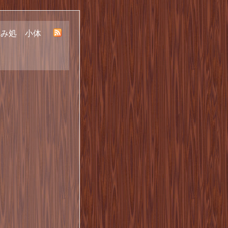
呑み処 小体