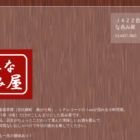
ＪＡＺＺ
な呑み屋
03-6457-5865
楽坂界隈（宮比横町 曲がり角）。ＬＰレコードのＪazzが流れる小料理屋。
が1卓（6名）だけのこじんまりとした呑み屋です。
品。店主がちょっとこだわって選んだ美味しいお酒を囲んで、
何気ないおしゃべりで今日の疲れを癒してください。
も一見の価値あり！