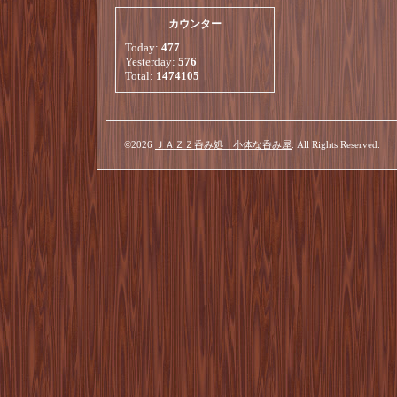
カウンター
Today:
477
Yesterday:
576
Total:
1474105
©2026
ＪＡＺＺ呑み処 小体な呑み屋
. All Rights Reserved.