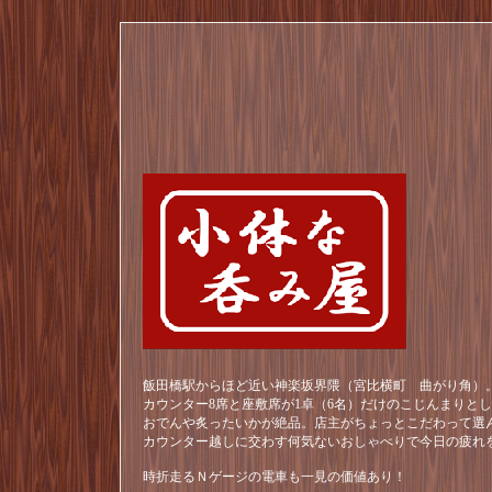
飯田橋駅からほど近い神楽坂界隈（宮比横町 曲がり角）。
カウンター8席と座敷席が1卓（6名）だけのこじんまりと
おでんや炙ったいかが絶品。店主がちょっとこだわって選
カウンター越しに交わす何気ないおしゃべりで今日の疲れ
時折走るＮゲージの電車も一見の価値あり！