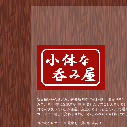
飯田橋駅からほど近い神楽坂界隈（宮比横町 曲がり角）。
カウンター8席と座敷席が1卓（6名）だけのこじんまりと
おでんや炙ったいかが絶品。店主がちょっとこだわって選
カウンター越しに交わす何気ないおしゃべりで今日の疲れ
時折走るＮゲージの電車も一見の価値あり！